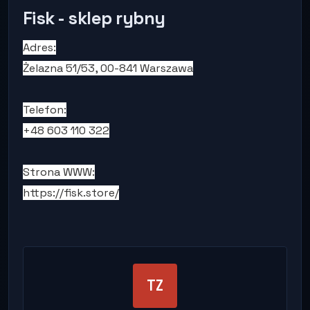
Fisk - sklep rybny
Adres:
Żelazna 51/53, 00-841 Warszawa
Telefon:
+48 603 110 322
Strona WWW:
https://fisk.store/
TZ