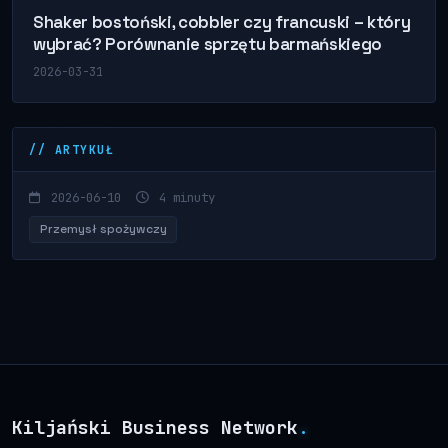
Shaker bostoński, cobbler czy francuski – który
wybrać? Porównanie sprzętu barmańskiego
2026-03-31
// ARTYKUŁ
2026-06-10
4 minuty
Przemysł spożywczy
Kiljański Business Network
.