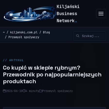
Kiljański
Business
Network
.
~
kiljanski.com.pl
Blog
Przemysł spożywczy
// ARTYKUŁ
Co kupić w sklepie rybnym?
Przewodnik po najpopularniejszych
produktach
2026-06-10
4 minuty
Przemysł spożywczy