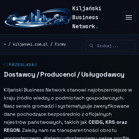
Kiljański
Business
Network
.
~
kiljanski.com.pl
Firmy
PRZEGLADAJ
Dostawcy / Producenci / Usługodawcy
Kiljański Business Network stanowi najobszerniejsze w
kraju źródło wiedzy o podmiotach gospodarczych.
Nasz serwis gromadzi i systematyzuje zweryfikowane
dane pochodzące bezpośrednio z oficjalnych
rejestrów państwowych, takich jak
CEIDG, KRS oraz
REGON
. Zależy nam na transparentności obrotu
gospodarczego, dlatego udostępniamy pełne profile