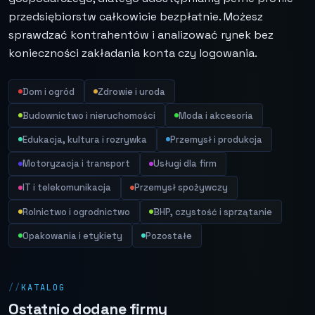
przedsiębiorstw całkowicie bezpłatnie. Możesz
sprawdzać kontrahentów i analizować rynek bez
konieczności zakładania konta czy logowania.
Dom i ogród
Zdrowie i uroda
Budownictwo i nieruchomości
Moda i akcesoria
Edukacja, kultura i rozrywka
Przemysł i produkcja
Motoryzacja i transport
Usługi dla firm
IT i telekomunikacja
Przemysł spożywczy
Rolnictwo i ogrodnictwo
BHP, czystość i sprzątanie
Opakowania i etykiety
Pozostałe
KATALOG
Ostatnio dodane firmy