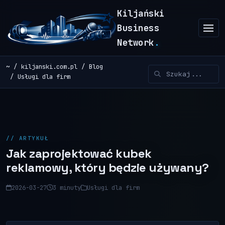
Kiljański
Business
Network
.
~
kiljanski.com.pl
Blog
Usługi dla firm
// ARTYKUŁ
Jak zaprojektować kubek
reklamowy, który będzie używany?
2026-03-27
3 minuty
Usługi dla firm