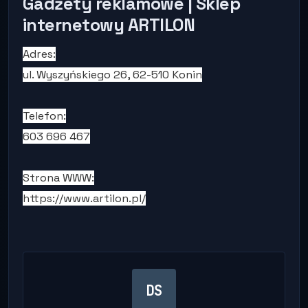
Gadżety reklamowe | Sklep
internetowy ARTILON
Adres:
ul. Wyszyńskiego 26, 62-510 Konin
Telefon:
603 696 467
Strona WWW:
https://www.artilon.pl/
DS