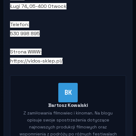
Ługi 74, 05-400 Otwock
Telefon:
530 998 895
Strona WWW:
https://vidos-sklep.pl/
BK
Bartosz Kowalski
Z zamiłowania filmowiec i kinoman. Na blogu
opisuje swoje spostrzeżenia dotyczące
najnowszych produkcji filmowych oraz
wspomnienia z podróży po różnych festiwalach