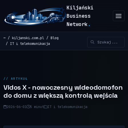
Kiljański
Business
Network
.
~
kiljanski.com.pl
Blog
IT i telekomunikacja
// ARTYKUŁ
Vidos X - nowoczesny wideodomofon
do domu z większą kontrolą wejścia
2026-06-01
5 minut
IT i telekomunikacja