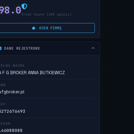
98.0
Trust Score (109 opinii)
OCEŃ FIRMĘ
DANE REJESTROWE
PEŁNA NAZWA
A F G BROKER ANNA BUTKIEWICZ
WWW
afgbroker.pl
NIP
5272676493
REGON
146088088