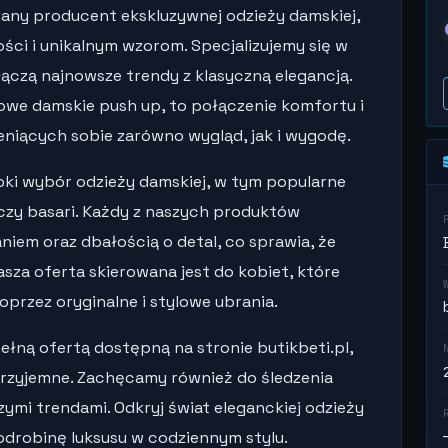
owany producent ekskluzywnej odzieży damskiej,
kości i unikalnym wzorom. Specjalizujemy się w
łączą najnowsze trendy z klasyczną elegancją.
sowe damskie push up, to połączenie komfortu i
ceniących sobie zarówno wygląd, jak i wygodę.
oki wybór odzieży damskiej, w tym popularne
ia czy basari. Każdy z naszych produktów
iem oraz dbałością o detal, co sprawia, że
Nasza oferta skierowana jest do kobiet, które
przez oryginalne i stylowe ubrania.
ełną ofertą dostępną na stronie butikbeti.pl,
i przyjemne. Zachęcamy również do śledzenia
ymi trendami. Odkryj świat eleganckiej odzieży
 odrobinę luksusu w codziennym stylu.