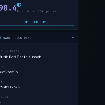
98.4
Trust Score (150 opinii)
OCEŃ FIRMĘ
DANE REJESTROWE
PEŁNA NAZWA
Butik Beti Beata Kunach
WWW
butikbeti.pl
NIP
2530112624
REGON
—