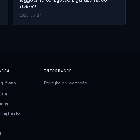
dzień?
2026-05-14
ACJA
INFORMACJE
 główna
Polityka prywatności
 się
irmę
mnij hasło
t