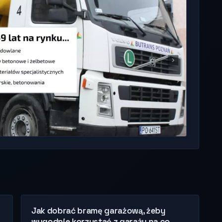
Jak dobrać bramę garażową, żeby
wygodnie korzystać z garażu na co