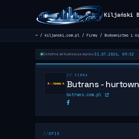
Kiljański 
~
kiljanski.com.pl
Firmy
Budownictwo i n
31.07.2026, 09:52
Ostatnia aktualizacja wpisu:
// FIRMA
Butrans - hurtow
butrans.com.pl
OPIS