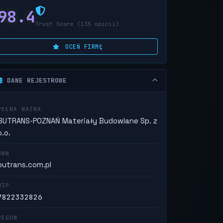
98.4
Trust Score (135 opinii)
OCEŃ FIRMĘ
DANE REJESTROWE
PEŁNA NAZWA
BUTRANS-POZNAŃ Materiały Budowlane Sp. z
o.o.
WWW
butrans.com.pl
NIP
7822332826
REGON