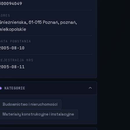
300094049
ADRES
Gnieźnieńska, 61-015 Poznań, poznań,
wielkopolskie
DATA POWSTANIA
2005-08-10
REJESTRACJA KRS
2005-08-11
KATEGORIE
Budownictwo i nieruchomości
Materiały konstrukcyjne i instalacyjne