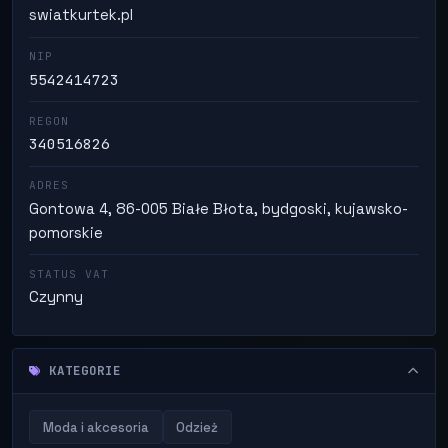
swiatkurtek.pl
NIP
5542414723
REGON
340516826
ADRES
Gontowa 4, 86-005 Białe Błota, bydgoski, kujawsko-
pomorskie
STATUS VAT
Czynny
KATEGORIE
Moda i akcesoria
Odzież