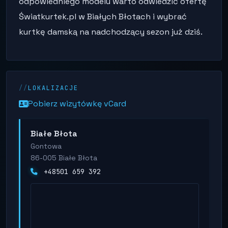
odpowiedniego modelu warto odwiedzić ofertę
Światkurtek.pl w Białych Błotach i wybrać
kurtkę damską na nadchodzący sezon już dziś.
LOKALIZACJE
Pobierz wizytówkę vCard
Białe Błota
Gontowa
86-005 Białe Błota
+48501 659 392