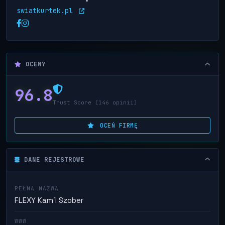
swiatkurtek.pl
OCENY
96.8
Trust Score (146 opinii)
OCEŃ FIRMĘ
DANE REJESTROWE
PEŁNA NAZWA
FLEXY Kamil Szober
WWW