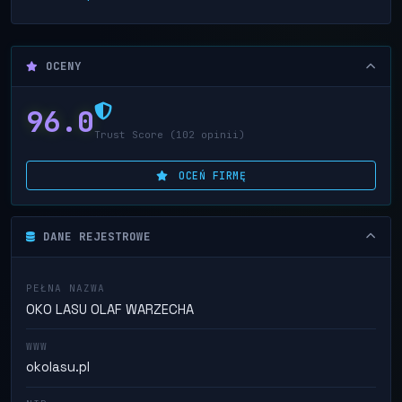
OCENY
96.0
Trust Score (102 opinii)
OCEŃ FIRMĘ
DANE REJESTROWE
PEŁNA NAZWA
OKO LASU OLAF WARZECHA
WWW
okolasu.pl