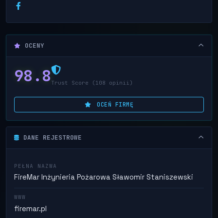
OCENY
98.8
Trust Score (108 opinii)
OCEŃ FIRMĘ
DANE REJESTROWE
PEŁNA NAZWA
FireMar Inżynieria Pożarowa Sławomir Staniszewski
WWW
firemar.pl