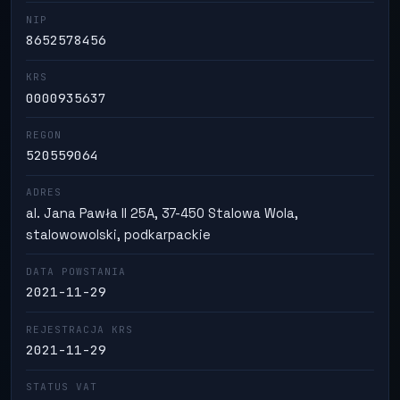
NIP
8652578456
KRS
0000935637
REGON
520559064
ADRES
al. Jana Pawła II 25A, 37-450 Stalowa Wola,
stalowowolski, podkarpackie
DATA POWSTANIA
2021-11-29
REJESTRACJA KRS
2021-11-29
STATUS VAT