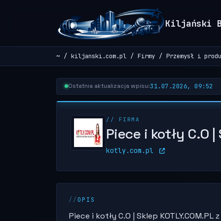
Kiljański 
~
kiljanski.com.pl
Firmy
Przemysł i prod
31.07.2026, 09:52
Ostatnia aktualizacja wpisu:
// FIRMA
Piece i kotły C.O 
kotly.com.pl
OPIS
Piece i kotły C.O | Sklep KOTLY.COM.PL