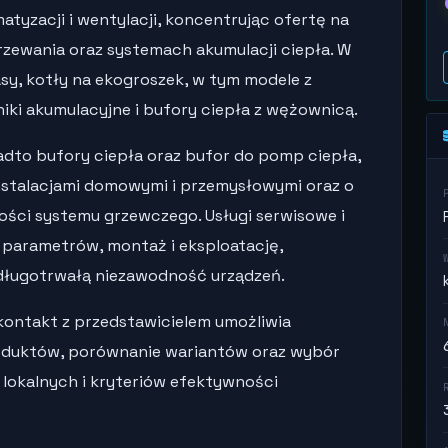
atyzacji i wentylacji, koncentrując ofertę na
zewania oraz systemach akumulacji ciepła. W
asy, kotły na ekogroszek, w tym modele z
iki akumulacyjne i bufory ciepła z wężownicą.
dto bufory ciepła oraz bufor do pomp ciepła,
instalacjami domowymi i przemysłowymi oraz o
ności systemu grzewczego. Usługi serwisowe i
parametrów, montaż i eksploatację,
długotrwałą niezawodność urządzeń.
kontakt z przedstawicielem umożliwia
roduktów, porównanie wariantów oraz wybór
okalnych i kryteriów efektywności