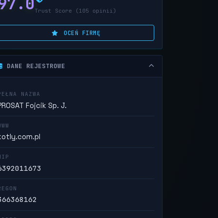
97.0
Trust Score (105 opinii)
OCEŃ FIRMĘ
DANE REJESTROWE
PEŁNA NAZWA
PROSAT Fojcik Sp. J.
WWW
kotly.com.pl
NIP
6392011673
REGON
366368162