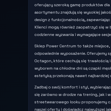
oferujący szeroką gamę produktów dla 
asortymentu znajdują się wysokiej jako
design z funkcjonalnością, zapewniają
Klienci mogą również zaopatrzyć się w b
codzienne wyzwania i wymagające sesje
Sklep Power Centrum to także miejsce, 
odpowiednie wyposażenie. Oferujemy 
Octagon, które cechują się trwałością
wyborem na chłodne dni są czapki męski
estetyką przekonają nawet najbardzie
Zadbaj o swój komfort i styl, wybierają
się zarówno w drodze na trening, jak i
streetwearowego looku proponujemy czap
naszej oferty i doświadcz najwyższej j