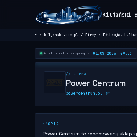
Kiljański 
~
kiljanski.com.pl
Firmy
Edukacja, kultu
01.08.2026, 09:52
Ostatnia aktualizacja wpisu:
// FIRMA
Power Centrum
powercentrum.pl
OPIS
Power Centrum to renomowany sklep sp