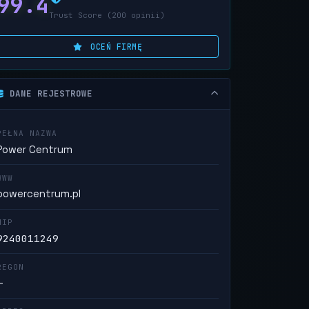
99.4
Trust Score (200 opinii)
OCEŃ FIRMĘ
DANE REJESTROWE
PEŁNA NAZWA
Power Centrum
WWW
powercentrum.pl
NIP
9240011249
REGON
—