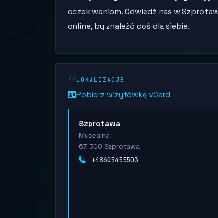
oczekiwaniom. Odwiedź nas w Szprotaw
online, by znaleźć coś dla siebie.
LOKALIZACJE
Pobierz wizytówkę vCard
Szprotawa
Muzealna
67-300 Szprotawa
+48605455503