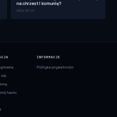
na chrzest i komunię?
2026-03-27
ACJA
INFORMACJE
 główna
Polityka prywatności
 się
irmę
mnij hasło
t