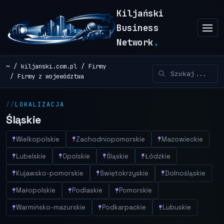
Kiljański
Business
Network
.
~
kiljanski.com.pl
Firmy
Firmy z województwa
LOKALIZACJA
Śląskie
Wielkopolskie
Zachodniopomorskie
Mazowieckie
Lubelskie
Opolskie
Śląskie
Łódzkie
Kujawsko-pomorskie
Świętokrzyskie
Dolnośląskie
Małopolskie
Podlaskie
Pomorskie
Warmińsko-mazurskie
Podkarpackie
Lubuskie