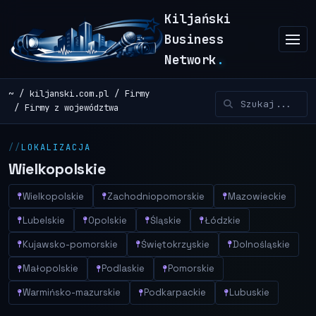
Kiljański
Business
Network
.
~
kiljanski.com.pl
Firmy
Firmy z województwa
LOKALIZACJA
Wielkopolskie
Wielkopolskie
Zachodniopomorskie
Mazowieckie
Lubelskie
Opolskie
Śląskie
Łódzkie
Kujawsko-pomorskie
Świętokrzyskie
Dolnośląskie
Małopolskie
Podlaskie
Pomorskie
Warmińsko-mazurskie
Podkarpackie
Lubuskie