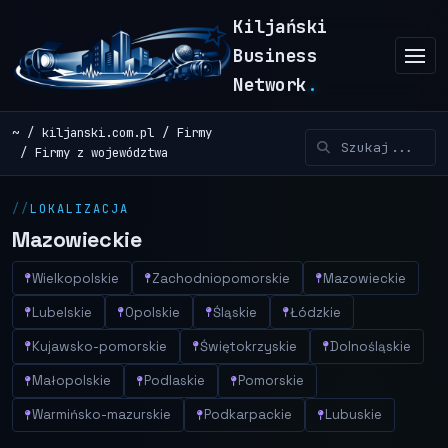
Kiljański
Business
Network
.
~
kiljanski.com.pl
Firmy
Firmy z województwa
LOKALIZACJA
Mazowieckie
Wielkopolskie
Zachodniopomorskie
Mazowieckie
Lubelskie
Opolskie
Śląskie
Łódzkie
Kujawsko-pomorskie
Świętokrzyskie
Dolnośląskie
Małopolskie
Podlaskie
Pomorskie
Warmińsko-mazurskie
Podkarpackie
Lubuskie