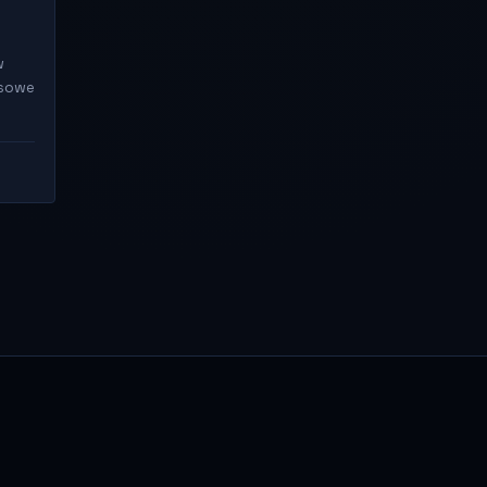
w
ksowe