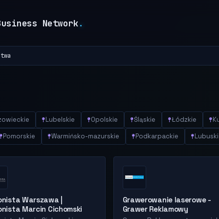
Business Network
.
ztwa
owieckie
Lubelskie
Opolskie
Śląskie
Łódzkie
K
Pomorskie
Warmińsko-mazurskie
Podkarpackie
Lubuski
jonista Warszawa |
Grawerowanie laserowe -
jonista Marcin Cichomski
Grawer Reklamowy