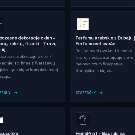
czesne dekoracje okien -
Perfumy arabskie z Dubaju |
ony, rolety, firanki - 7 razy
PerfumoweLoveAni
iej
PerfumoweLoveAni to marka,
czesne dekoracje okien 7
której siedziba znajduje się w
 ładniej to firma z Warszawy
malowniczym Węgrowie.
jalizująca się w kompleksowej
Specjalizuje się w...
acji...
ZEGÓŁY
SZCZEGÓŁY
Hauschka
RemaPrint - Nadruki na