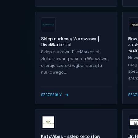
Sklep nurkowy Warszawa |
Nowo
DiveMarket.pl
zasł
ładn
Sklep nurkowy DiveMarket.pl,
Nowo
zlokalizowany w sercu Warszawy,
razy
oferuje szeroki wybór sprzętu
spec
nurkowego...
aranż
SZCZEGÓŁY
SZC
KetoVibes - sklep keto i low
Dr. 