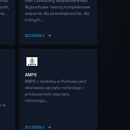
ność
KMR Consulting Bezpieczeństwo
afii,
Wybuchowe tworzy kompleksowe
a...
wsparcie dla przedsiębiorstw, dla
których...
SZCZEGÓŁY
AMPS
AMPS z siedzibą w Pułtusku jest
dostawcą sprzętu rolniczego i
producentem osprzętu
rolniczego,...
e w
SZCZEGÓŁY