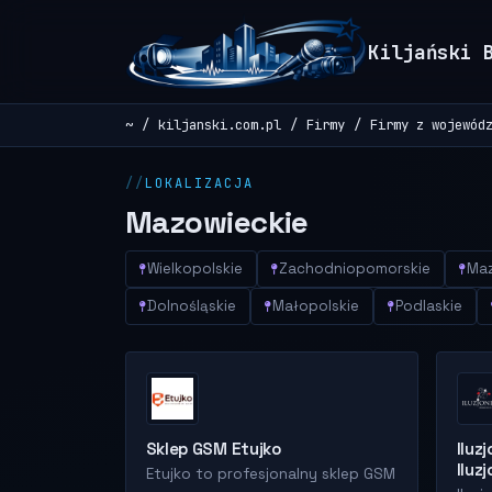
Kiljański 
~
kiljanski.com.pl
Firmy
Firmy z wojewód
LOKALIZACJA
Mazowieckie
Wielkopolskie
Zachodniopomorskie
Maz
Dolnośląskie
Małopolskie
Podlaskie
Sklep GSM Etujko
Iluz
Iluz
Etujko to profesjonalny sklep GSM