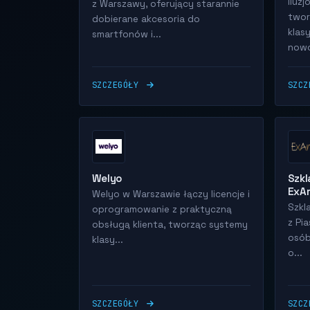
Iluz
z Warszawy, oferujący starannie
twor
dobierane akcesoria do
klas
smartfonów i...
nowo
SZCZEGÓŁY
SZC
Welyo
Szkl
ExA
Welyo w Warszawie łączy licencje i
Szkl
oprogramowanie z praktyczną
z Pi
obsługą klienta, tworząc systemy
osób
klasy...
o...
SZCZEGÓŁY
SZC