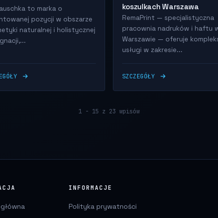
koszulkach Warszawa
Hauschka to marka o
RemaPrint — specjalistyczna
ntowanej pozycji w obszarze
pracownia nadruków i haftu 
etyki naturalnej i holistycznej
Warszawie — oferuje komple
gnacji,...
usługi w zakresie...
ZEGÓŁY
SZCZEGÓŁY
1 - 15 z 23 wpisów
ACJA
INFORMACJE
 główna
Polityka prywatności