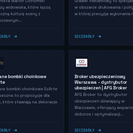
jonista Marcin Cichomski
Grawer Reklamowy to specjal
zy widowiska, które łączą
w obszarze drukowania i poligr
yczną kulturę sceny z
w której precyzja wykonania m
czesnym...
ZEGÓŁY
SZCZEGÓŁY
ane bombki choinkowe
Broker ubezpieczeniowy
rte
Warszawa - dystrybutor
ubezpieczeń | AFG Broker
ane bombki choinkowe ExArte
AFG Broker to dystrybutor
aseczna to propozycje dla
ubezpieczeń działający w
, które stawiają na dekoracje
Warszawie, oferujący wsparci
doborze i optymalizacji...
ZEGÓŁY
SZCZEGÓŁY