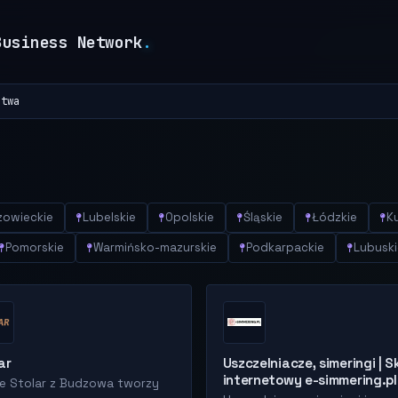
Business Network
.
ztwa
owieckie
Lubelskie
Opolskie
Śląskie
Łódzkie
K
Pomorskie
Warmińsko-mazurskie
Podkarpackie
Lubuski
ar
Uszczelniacze, simeringi | S
internetowy e-simmering.pl
e Stolar z Budzowa tworzy