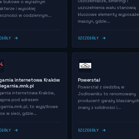
Uszczelniacze, simeringi i
e bukowe o wyraźnym
uszczelnienia wału stanowią
akterze i wysokiej
kluczowe elementy wyposaże
eczności w codziennym...
maszyn, gdzie...
ZEGÓŁY
SZCZEGÓŁY
garnia internetowa Kraków
Powerstal
siegarnia.mnk.pl
Powerstal z siedzibą w
garnia internetowa Kraków,
Jodłowniku to renomowany
ępna pod adresem
producent garaży blaszanych
egarnia.mnk.pl, to wyjątkowe
znany z solidności i...
ce w sieci, gdzie...
ZEGÓŁY
SZCZEGÓŁY