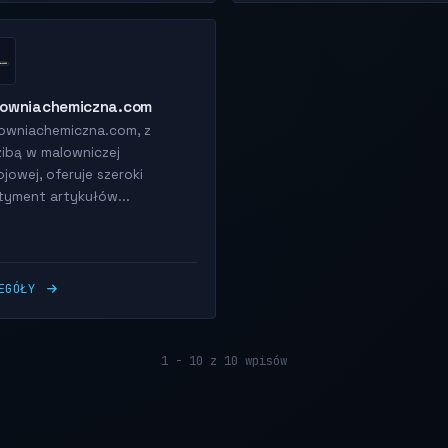
towniachemiczna.com
owniachemiczna.com, z
zibą w malowniczej
jowej, oferuje szeroki
tyment artykułów...
ZEGÓŁY
1 - 10 z 10 wpisów