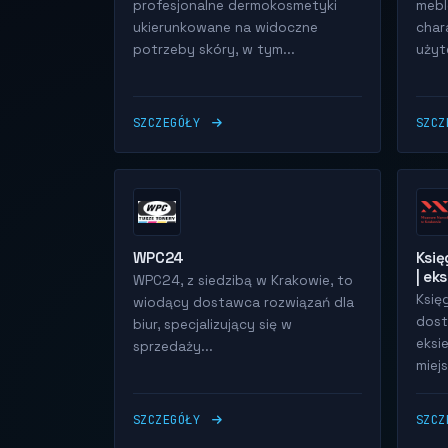
profesjonalne dermokosmetyki
mebl
ukierunkowane na widoczne
char
potrzeby skóry, w tym...
użyt
SZCZEGÓŁY
SZC
WPC24
Księ
| ek
WPC24, z siedzibą w Krakowie, to
Księ
wiodący dostawca rozwiązań dla
dost
biur, specjalizujący się w
eksi
sprzedaży...
miejs
SZCZEGÓŁY
SZC