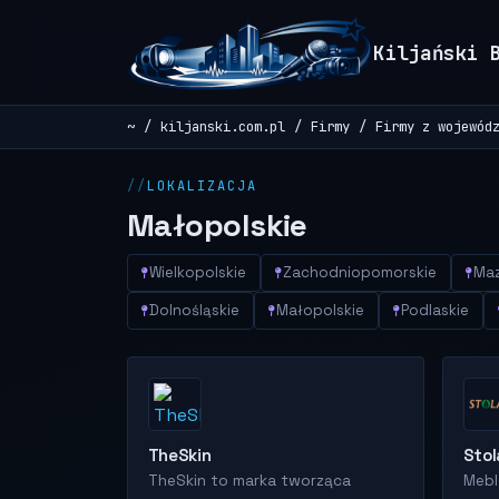
Kiljański 
~
kiljanski.com.pl
Firmy
Firmy z wojewód
LOKALIZACJA
Małopolskie
Wielkopolskie
Zachodniopomorskie
Maz
Dolnośląskie
Małopolskie
Podlaskie
TheSkin
Stol
TheSkin to marka tworząca
Mebl