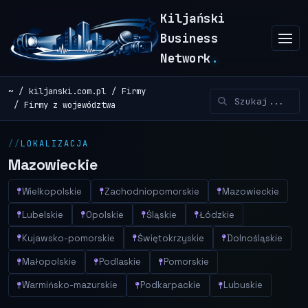
Kiljański
Business
Network
.
~
kiljanski.com.pl
Firmy
Firmy z województwa
LOKALIZACJA
Mazowieckie
Wielkopolskie
Zachodniopomorskie
Mazowieckie
Lubelskie
Opolskie
Śląskie
Łódzkie
Kujawsko-pomorskie
Świętokrzyskie
Dolnośląskie
Małopolskie
Podlaskie
Pomorskie
Warmińsko-mazurskie
Podkarpackie
Lubuskie