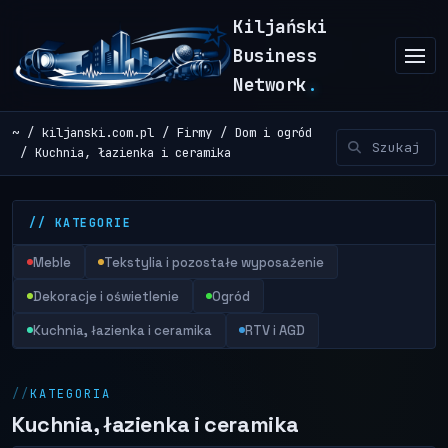
Kiljański
Business
Network
.
~
kiljanski.com.pl
Firmy
Dom i ogród
Kuchnia, łazienka i ceramika
// KATEGORIE
Meble
Tekstylia i pozostałe wyposażenie
Dekoracje i oświetlenie
Ogród
Kuchnia, łazienka i ceramika
RTV i AGD
KATEGORIA
Kuchnia, łazienka i ceramika