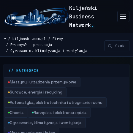
Kiljański
Business
Network
.
~
kiljanski.com.pl
Firmy
Przemysł i produkcja
Ogrzewanie, klimatyzacja i wentylacja
// KATEGORIE
Maszyny i urządzenia przemysłowe
Surowce, energia i recykling
Automatyka, elektrotechnika i utrzymanie ruchu
Chemia
Narzędzia i elektronarzędzia
Ogrzewanie, klimatyzacja i wentylacja
Maszyny rolnicze i leśne