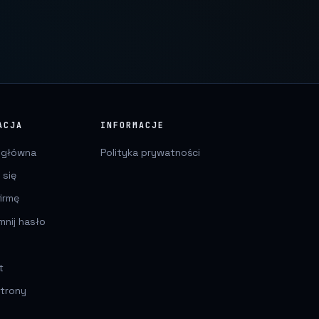
ACJA
INFORMACJE
 główna
Polityka prywatności
 się
irmę
mnij hasło
t
trony