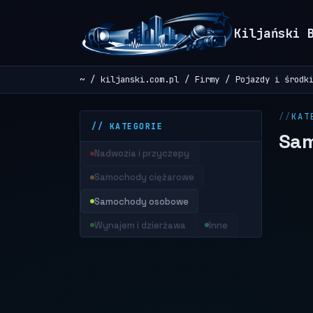
Kiljański 
~
kiljanski.com.pl
Firmy
Pojazdy i środk
KAT
// KATEGORIE
Sa
Nadwozia i przyczepy
Samochody ciężarowe
Samochody osobowe
Wynajem i dzierżawa
Inne