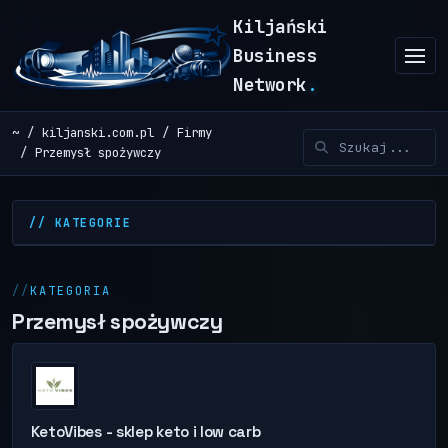
Kiljański
Business
Network
.
~
kiljanski.com.pl
Firmy
Przemysł spożywczy
// KATEGORIE
KATEGORIA
Przemysł spożywczy
KetoVibes - sklep keto i low carb