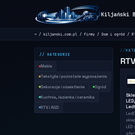
Kiljański 
~
kiljanski.com.pl
Firmy
Dom i ogród
R
KAT
// KATEGORIE
RTV
Meble
Tekstylia i pozostałe wyposażenie
Dekoracje i oświetlenie
Ogród
Skle
Kuchnia, łazienka i ceramika
LED,
Led
RTV i AGD
Led
skle
LED 
ofer