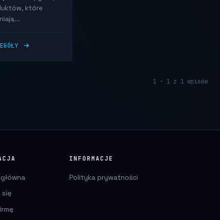
uktów, które
iają...
ZEGÓŁY
1 - 1 z 1 wpisów
ACJA
INFORMACJE
 główna
Polityka prywatności
 się
irmę