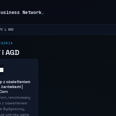
Business Network
.
TV i AGD
EGORIA
 i AGD
p z oświetleniem
 żarówkami |
Corn
Corn, renomowany
p z oświetleniem
w Bydgoszczy,
uje szeroką gamę