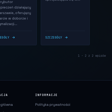
rybutor
pieczeń działający
rszawie, oferujący
rcie w doborze i
malizacji...
ZEGÓŁY
SZCZEGÓŁY
1 - 2 z 2 wpisów
ACJA
INFORMACJE
 główna
Polityka prywatności