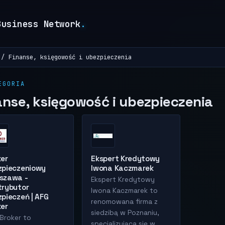
Business Network
.
Finanse, księgowość i ubezpieczenia
EGORIA
anse, księgowość i ubezpieczenia
ker
Ekspert Kredytowy
zpieczeniowy
Iwona Kaczmarek
szawa -
Ekspert Kredytowy
trybutor
Iwona Kaczmarek to
pieczeń | AFG
renomowana firma z
ker
siedzibą w Poznaniu,
Broker to
specjalizująca się w...