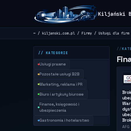
Kiljański 
~
kiljanski.com.pl
Firmy
Usługi dla firm
KAT
// KATEGORIE
Fin
Usługi prawne
Pozostałe usługi B2B
Marketing, reklama i PR
Bro
Biuro i artykuły biurowe
ube
War
Finanse, księgowość i
dys
ubezpieczenia
ubez
Bro
Gastronomia i hotelarstwo
AFG 