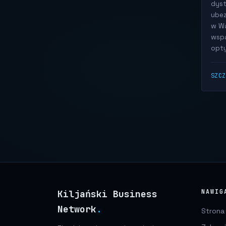
dyst
ubez
w Wa
wspa
opty
SZC
Kiljański Business
NAWIG
Network
.
Strona