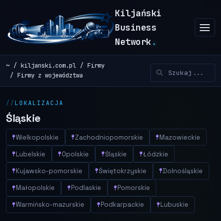
Kiljański
Business
Network
.
~
kiljanski.com.pl
Firmy
Firmy z województwa
LOKALIZACJA
Śląskie
Wielkopolskie
Zachodniopomorskie
Mazowieckie
Lubelskie
Opolskie
Śląskie
Łódzkie
Kujawsko-pomorskie
Świętokrzyskie
Dolnośląskie
Małopolskie
Podlaskie
Pomorskie
Warmińsko-mazurskie
Podkarpackie
Lubuskie