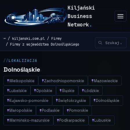
Kiljański
Business
Network
.
~
kiljanski.com.pl
Firmy
Firmy z województwa Dolnośląskiego
LOKALIZACJA
Dolnośląskie
Wielkopolskie
Zachodniopomorskie
Mazowieckie
Lubelskie
Opolskie
Śląskie
Łódzkie
Kujawsko-pomorskie
Świętokrzyskie
Dolnośląskie
Małopolskie
Podlaskie
Pomorskie
Warmińsko-mazurskie
Podkarpackie
Lubuskie