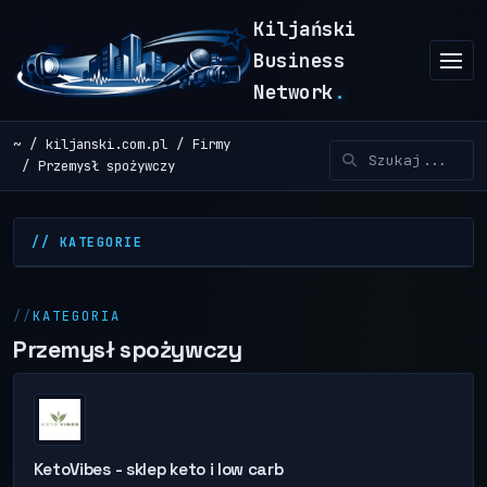
Kiljański
Business
Network
.
~
kiljanski.com.pl
Firmy
Przemysł spożywczy
// KATEGORIE
KATEGORIA
Przemysł spożywczy
KetoVibes - sklep keto i low carb